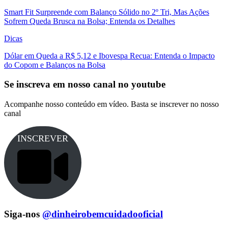
Smart Fit Surpreende com Balanço Sólido no 2º Tri, Mas Ações
Sofrem Queda Brusca na Bolsa; Entenda os Detalhes
Dicas
Dólar em Queda a R$ 5,12 e Ibovespa Recua: Entenda o Impacto
do Copom e Balanços na Bolsa
Se inscreva em nosso canal no youtube
Acompanhe nosso conteúdo em vídeo. Basta se inscrever no nosso
canal
INSCREVER
Siga-nos
@dinheirobemcuidadooficial