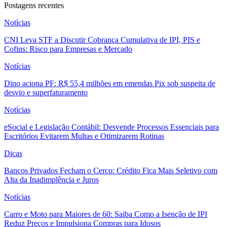
Postagens recentes
Notícias
CNI Leva STF a Discutir Cobrança Cumulativa de IPI, PIS e
Cofins: Risco para Empresas e Mercado
Notícias
Dino aciona PF: R$ 55,4 milhões em emendas Pix sob suspeita de
desvio e superfaturamento
Notícias
eSocial e Legislação Contábil: Desvende Processos Essenciais para
Escritórios Evitarem Multas e Otimizarem Rotinas
Dicas
Bancos Privados Fecham o Cerco: Crédito Fica Mais Seletivo com
Alta da Inadimplência e Juros
Notícias
Carro e Moto para Maiores de 60: Saiba Como a Isenção de IPI
Reduz Preços e Impulsiona Compras para Idosos