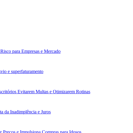
: Risco para Empresas e Mercado
vio e superfaturamento
scritórios Evitarem Multas e Otimizarem Rotinas
a da Inadimplência e Juros
z Preços e Impulsiona Compras para Idosos