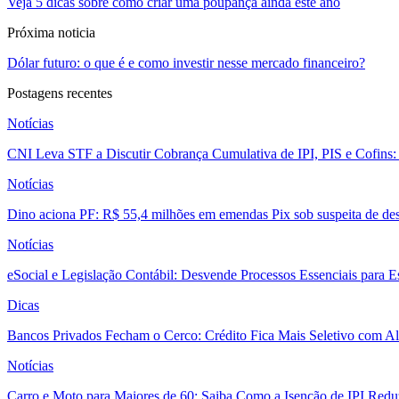
Veja 5 dicas sobre como criar uma poupança ainda este ano
Próxima noticia
Dólar futuro: o que é e como investir nesse mercado financeiro?
Postagens recentes
Notícias
CNI Leva STF a Discutir Cobrança Cumulativa de IPI, PIS e Cofins
Notícias
Dino aciona PF: R$ 55,4 milhões em emendas Pix sob suspeita de des
Notícias
eSocial e Legislação Contábil: Desvende Processos Essenciais para E
Dicas
Bancos Privados Fecham o Cerco: Crédito Fica Mais Seletivo com Alt
Notícias
Carro e Moto para Maiores de 60: Saiba Como a Isenção de IPI Redu