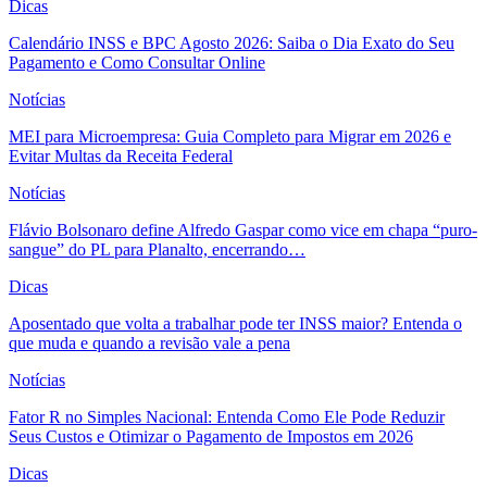
Dicas
Calendário INSS e BPC Agosto 2026: Saiba o Dia Exato do Seu
Pagamento e Como Consultar Online
Notícias
MEI para Microempresa: Guia Completo para Migrar em 2026 e
Evitar Multas da Receita Federal
Notícias
Flávio Bolsonaro define Alfredo Gaspar como vice em chapa “puro-
sangue” do PL para Planalto, encerrando…
Dicas
Aposentado que volta a trabalhar pode ter INSS maior? Entenda o
que muda e quando a revisão vale a pena
Notícias
Fator R no Simples Nacional: Entenda Como Ele Pode Reduzir
Seus Custos e Otimizar o Pagamento de Impostos em 2026
Dicas