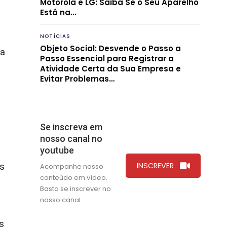
Motorola e LG: Saiba Se o Seu Aparelho
Está na…
NOTÍCIAS
Objeto Social: Desvende o Passo a
 a
Passo Essencial para Registrar a
Atividade Certa da Sua Empresa e
Evitar Problemas…
Se inscreva em
nosso canal no
youtube
s
INSCREVER
Acompanhe nosso
conteúdo em vídeo.
Basta se inscrever no
nosso canal
s