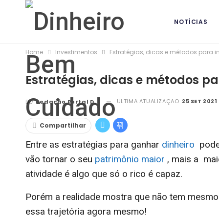
NOTÍCIAS
Home
Investimentos
Estratégias, dicas e métodos para in
BANCOS DIG
Estratégias, dicas e métodos par
ULTIMA ATUALIZAÇÃO
25 SET 2021
De
Redação Portal DBC
Compartilhar
Entre as estratégias para ganhar
dinheiro
podem
vão tornar o seu
patrimônio maior
, mais a mai
atividade é algo que só o rico é capaz.
Porém a realidade mostra que não tem mesmo 
essa trajetória agora mesmo!