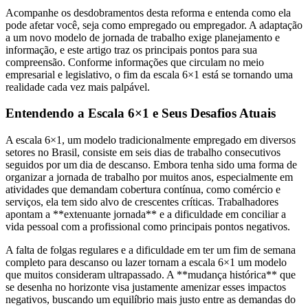
Acompanhe os desdobramentos desta reforma e entenda como ela
pode afetar você, seja como empregado ou empregador. A adaptação
a um novo modelo de jornada de trabalho exige planejamento e
informação, e este artigo traz os principais pontos para sua
compreensão. Conforme informações que circulam no meio
empresarial e legislativo, o fim da escala 6×1 está se tornando uma
realidade cada vez mais palpável.
Entendendo a Escala 6×1 e Seus Desafios Atuais
A escala 6×1, um modelo tradicionalmente empregado em diversos
setores no Brasil, consiste em seis dias de trabalho consecutivos
seguidos por um dia de descanso. Embora tenha sido uma forma de
organizar a jornada de trabalho por muitos anos, especialmente em
atividades que demandam cobertura contínua, como comércio e
serviços, ela tem sido alvo de crescentes críticas. Trabalhadores
apontam a **extenuante jornada** e a dificuldade em conciliar a
vida pessoal com a profissional como principais pontos negativos.
A falta de folgas regulares e a dificuldade em ter um fim de semana
completo para descanso ou lazer tornam a escala 6×1 um modelo
que muitos consideram ultrapassado. A **mudança histórica** que
se desenha no horizonte visa justamente amenizar esses impactos
negativos, buscando um equilíbrio mais justo entre as demandas do