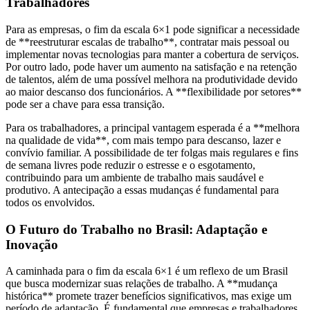
Trabalhadores
Para as empresas, o fim da escala 6×1 pode significar a necessidade
de **reestruturar escalas de trabalho**, contratar mais pessoal ou
implementar novas tecnologias para manter a cobertura de serviços.
Por outro lado, pode haver um aumento na satisfação e na retenção
de talentos, além de uma possível melhora na produtividade devido
ao maior descanso dos funcionários. A **flexibilidade por setores**
pode ser a chave para essa transição.
Para os trabalhadores, a principal vantagem esperada é a **melhora
na qualidade de vida**, com mais tempo para descanso, lazer e
convívio familiar. A possibilidade de ter folgas mais regulares e fins
de semana livres pode reduzir o estresse e o esgotamento,
contribuindo para um ambiente de trabalho mais saudável e
produtivo. A antecipação a essas mudanças é fundamental para
todos os envolvidos.
O Futuro do Trabalho no Brasil: Adaptação e
Inovação
A caminhada para o fim da escala 6×1 é um reflexo de um Brasil
que busca modernizar suas relações de trabalho. A **mudança
histórica** promete trazer benefícios significativos, mas exige um
período de adaptação. É fundamental que empresas e trabalhadores