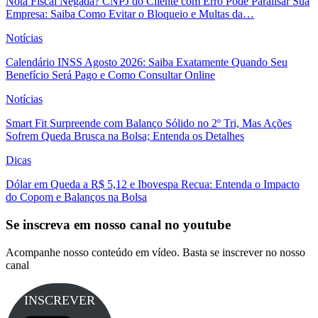
Nota Fiscal Negada? CNPJ do Cliente com Erro Pode Paralisar Sua
Empresa: Saiba Como Evitar o Bloqueio e Multas da…
Notícias
Calendário INSS Agosto 2026: Saiba Exatamente Quando Seu
Benefício Será Pago e Como Consultar Online
Notícias
Smart Fit Surpreende com Balanço Sólido no 2º Tri, Mas Ações
Sofrem Queda Brusca na Bolsa; Entenda os Detalhes
Dicas
Dólar em Queda a R$ 5,12 e Ibovespa Recua: Entenda o Impacto
do Copom e Balanços na Bolsa
Se inscreva em nosso canal no youtube
Acompanhe nosso conteúdo em vídeo. Basta se inscrever no nosso
canal
INSCREVER