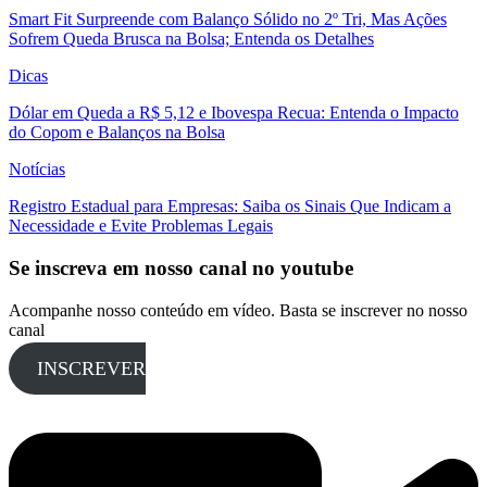
Smart Fit Surpreende com Balanço Sólido no 2º Tri, Mas Ações
Sofrem Queda Brusca na Bolsa; Entenda os Detalhes
Dicas
Dólar em Queda a R$ 5,12 e Ibovespa Recua: Entenda o Impacto
do Copom e Balanços na Bolsa
Notícias
Registro Estadual para Empresas: Saiba os Sinais Que Indicam a
Necessidade e Evite Problemas Legais
Se inscreva em nosso canal no youtube
Acompanhe nosso conteúdo em vídeo. Basta se inscrever no nosso
canal
INSCREVER