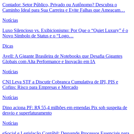
Contador: Setor Público, Privado ou Autônomo? Descubra o
Caminho Ideal para Sua Carreira e Evite Falhas que Ameaçam…
Notícias
Luxo Silencioso vs. Exibicionismo: Por Que o “Quiet Luxury” é o
Novo Símbolo de Status e o “Logo…
Dicas
Avell: A Gigante Brasileira de Notebooks que Desafia Gigantes
Globais com Alta Performance e Inovação em IA
Notícias
CNI Leva STF a Discutir Cobrança Cumulativa de IPI, PIS e
Cofins: Risco para Empresas e Mercado
Notícias
Dino aciona PF: R$ 55,4 milhões em emendas Pix sob suspeita de
desvio e superfaturamento
Notícias
eSocial e Legislação Contábil: Desvende Processos Essenciais para