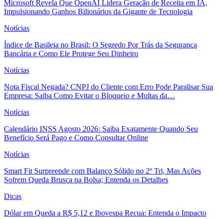
Microsoft Revela Que OpenAI Lidera Geração de Receita em IA,
Impulsionando Ganhos Bilionários da Gigante de Tecnologia
Notícias
Índice de Basileia no Brasil: O Segredo Por Trás da Segurança
Bancária e Como Ele Protege Seu Dinheiro
Notícias
Nota Fiscal Negada? CNPJ do Cliente com Erro Pode Paralisar Sua
Empresa: Saiba Como Evitar o Bloqueio e Multas da…
Notícias
Calendário INSS Agosto 2026: Saiba Exatamente Quando Seu
Benefício Será Pago e Como Consultar Online
Notícias
Smart Fit Surpreende com Balanço Sólido no 2º Tri, Mas Ações
Sofrem Queda Brusca na Bolsa; Entenda os Detalhes
Dicas
Dólar em Queda a R$ 5,12 e Ibovespa Recua: Entenda o Impacto