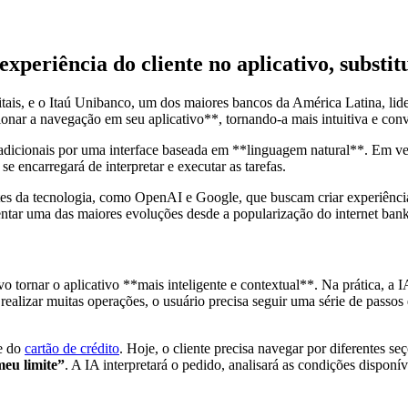
xperiência do cliente no aplicativo, substi
igitais, e o Itaú Unibanco, um dos maiores bancos da América Latina, lid
ar a navegação em seu aplicativo**, tornando-a mais intuitiva e conv
 tradicionais por uma interface baseada em **linguagem natural**. Em v
e encarregará de interpretar e executar as tarefas.
es da tecnologia, como OpenAI e Google, que buscam criar experiências
entar uma das maiores evoluções desde a popularização do internet ban
 tornar o aplicativo **mais inteligente e contextual**. Na prática, a 
 realizar muitas operações, o usuário precisa seguir uma série de pass
te do
cartão de crédito
. Hoje, o cliente precisa navegar por diferentes s
eu limite”
. A IA interpretará o pedido, analisará as condições disponí