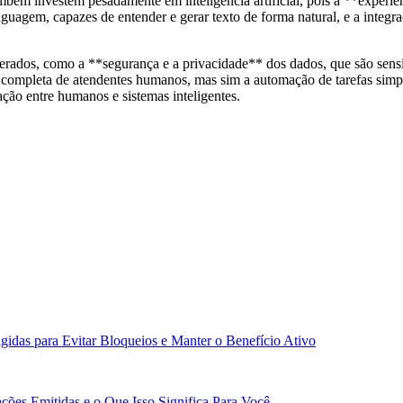
ém investem pesadamente em inteligência artificial, pois a **experiênc
uagem, capazes de entender e gerar texto de forma natural, e a integra
erados, como a **segurança e a privacidade** dos dados, que são sensív
o completa de atendentes humanos, mas sim a automação de tarefas simpl
ção entre humanos e sistemas inteligentes.
idas para Evitar Bloqueios e Manter o Benefício Ativo
ões Emitidas e o Que Isso Significa Para Você