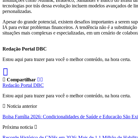
Instituições como Nubank, Bradesco, Santander e Banco do Brasil tamb
tecnologias por trás dessa evolução incluem modelos avançados de ling
personalizadas.
Apesar do grande potencial, existem desafios importantes a serem sup
IA para evitar problemas financeiros. A tendência não é a substituiçã
situações mais complexas e especializadas, em um cenário de colabora
Redação Portal DBC
Estou aqui para trazer para você o melhor conteúdo, na hora certa.
Compartilhar
Redação Portal DBC
Estou aqui para trazer para você o melhor conteúdo, na hora certa.
Noticia anterior
Bolsa Família 2026: Condicionalidades de Saúde e Educação São Exig
Próxima noticia
Recorde Histórico de CNHs em 2026: Mais de 1,1 Milhão de Habilitaç