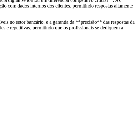
ia digital se tornou um diferencial competitivo crucial**. As
ção com dados internos dos clientes, permitindo respostas altamente
eis no setor bancário, e a garantia da **precisão** das respostas da
es e repetitivas, permitindo que os profissionais se dediquem a