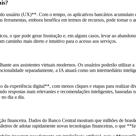
ais?
a do usuário (UX)**. Com o tempo, os aplicativos bancários acumulam c
as ferramentas, embora benéfica em termos de recursos, pode tornar o a
icos, o que pode gerar frustração e, em alguns casos, levar ao abandono 
 caminho mais direto e intuitivo para o acesso aos serviços.
hante aos assistentes virtuais modernos. Os usuários poderão utilizar a
ncionalidade separadamente, a IA atuará como um intermediário intelige
ão da experiência digital**, com menos cliques e etapas para realizar d
cendo respostas mais relevantes e recomendações inteligentes, baseadas
no dia a dia.
ão financeira. Dados do Banco Central mostram que milhões de brasilei
leiros de adotar rapidamente novas tecnologias financeiras, o que **f