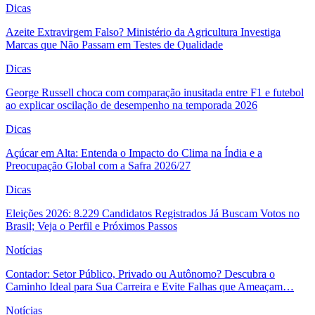
Dicas
Azeite Extravirgem Falso? Ministério da Agricultura Investiga
Marcas que Não Passam em Testes de Qualidade
Dicas
George Russell choca com comparação inusitada entre F1 e futebol
ao explicar oscilação de desempenho na temporada 2026
Dicas
Açúcar em Alta: Entenda o Impacto do Clima na Índia e a
Preocupação Global com a Safra 2026/27
Dicas
Eleições 2026: 8.229 Candidatos Registrados Já Buscam Votos no
Brasil; Veja o Perfil e Próximos Passos
Notícias
Contador: Setor Público, Privado ou Autônomo? Descubra o
Caminho Ideal para Sua Carreira e Evite Falhas que Ameaçam…
Notícias