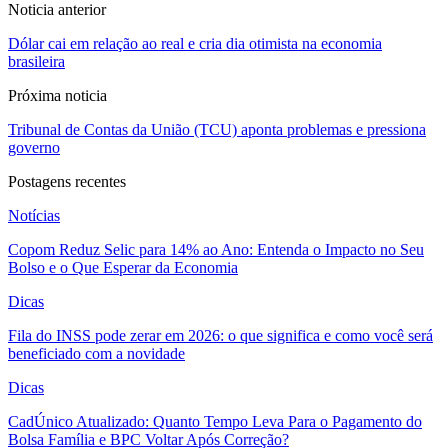
Noticia anterior
Dólar cai em relação ao real e cria dia otimista na economia
brasileira
Próxima noticia
Tribunal de Contas da União (TCU) aponta problemas e pressiona
governo
Postagens recentes
Notícias
Copom Reduz Selic para 14% ao Ano: Entenda o Impacto no Seu
Bolso e o Que Esperar da Economia
Dicas
Fila do INSS pode zerar em 2026: o que significa e como você será
beneficiado com a novidade
Dicas
CadÚnico Atualizado: Quanto Tempo Leva Para o Pagamento do
Bolsa Família e BPC Voltar Após Correção?