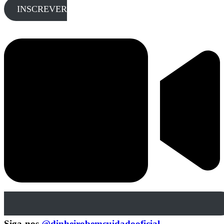
INSCREVER
Siga-nos
@dinheirobemcuidadooficial