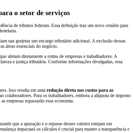
para o setor de serviços
ência de tributos federais. Essa definição traz um novo cenário para
otelaria.
am nas gorjetas um encargo tributário adicional. A exclusão dessas
ras áreas essenciais do negócio.
ue afetam diretamente a rotina de empresas e trabalhadores. A
lareza e justiça tributária. Conforme informações divulgadas, essa
ores. Isso resulta em uma
redução direta nos custos para as
us colaboradores. Para os trabalhadores, embora a alíquota de imposto
o as empresas repassarão essa economia.
arantir que a apuração e o repasse desses valores estejam em
udança impactará os cálculos é crucial para manter a transparência e