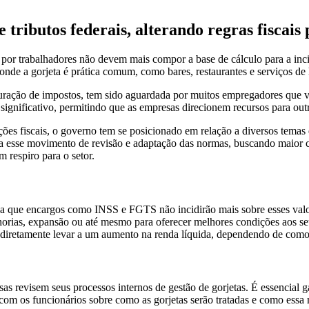
e tributos federais, alterando regras fiscais 
por trabalhadores não devem mais compor a base de cálculo para a incid
de a gorjeta é prática comum, como bares, restaurantes e serviços de h
uração de impostos, tem sido aguardada por muitos empregadores que vi
o significativo, permitindo que as empresas direcionem recursos para out
s fiscais, o governo tem se posicionado em relação a diversos temas q
ha a esse movimento de revisão e adaptação das normas, buscando maior c
 respiro para o setor.
ifica que encargos como INSS e FGTS não incidirão mais sobre esses val
lhorias, expansão ou até mesmo para oferecer melhores condições aos se
indiretamente levar a um aumento na renda líquida, dependendo de com
as revisem seus processos internos de gestão de gorjetas. É essencial g
om os funcionários sobre como as gorjetas serão tratadas e como essa m