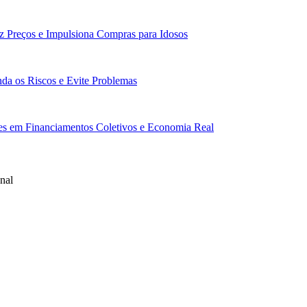
z Preços e Impulsiona Compras para Idosos
da os Riscos e Evite Problemas
res em Financiamentos Coletivos e Economia Real
nal