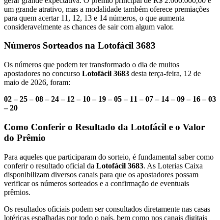
gerar grande expectativa. O prêmio principal de R$ 2.000.000,00 é
um grande atrativo, mas a modalidade também oferece premiações
para quem acertar 11, 12, 13 e 14 números, o que aumenta
consideravelmente as chances de sair com algum valor.
Números Sorteados na Lotofácil 3683
Os números que podem ter transformado o dia de muitos
apostadores no concurso
Lotofácil 3683
desta terça-feira, 12 de
maio de 2026, foram:
02 – 25 – 08 – 24 – 12 – 10 – 19 – 05 – 11 – 07 – 14 – 09 – 16 – 03
– 20
Como Conferir o Resultado da Lotofácil e o Valor
do Prêmio
Para aqueles que participaram do sorteio, é fundamental saber como
conferir o resultado oficial da
Lotofácil 3683
. As Loterias Caixa
disponibilizam diversos canais para que os apostadores possam
verificar os números sorteados e a confirmação de eventuais
prêmios.
Os resultados oficiais podem ser consultados diretamente nas casas
lotéricas espalhadas por todo o país, bem como nos canais digitais