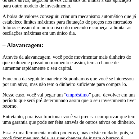
os seus ativos, negociar novos contratos ou mudar a sua aplicação
para outro modelo de investimento.
A bolsa de valores conseguiu criar um mecanismo automático que já
estabelece limites máximos para flutuação de preços nos mercados
futuros e assim diminuir o risco do mercado e começar a limitar as
oscilações máximas em um único dia.
– Alavancagem:
Através da alavancagem, você pode movimentar mais dinheiro do
que realmente possui no momento e assim, tem a chance de
aumentar rapidamente o seu capital.
Funciona da seguinte maneira: Suponhamos que você se interessou
por um ativo, mas não tem o dinheiro suficiente para compra-lo.
Nesse caso, você vai pegar um “
empréstimo
” para devolver em um
período que será pré-determinado assim que o seu investimento tiver
retorno.
Entretanto, para isso funcionar você vai precisar comprovar que tem
uma garantia que pode ser feita através de outros ativos ou dinheiro.
Essa é uma ferramenta muito poderosa, mas existe cuidado, pois, se
você fizer mau uso dela, as suas chances de ir para o buraco é