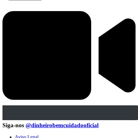
Siga-nos
@dinheirobemcuidadooficial
Aviso Legal