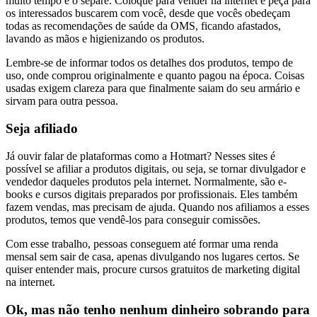
muito tempo e o separe. Coloque para vender na internet e peça para
os interessados buscarem com você, desde que vocês obedeçam
todas as recomendações de saúde da OMS, ficando afastados,
lavando as mãos e higienizando os produtos.
Lembre-se de informar todos os detalhes dos produtos, tempo de
uso, onde comprou originalmente e quanto pagou na época. Coisas
usadas exigem clareza para que finalmente saiam do seu armário e
sirvam para outra pessoa.
Seja afiliado
Já ouvir falar de plataformas como a Hotmart? Nesses sites é
possível se afiliar a produtos digitais, ou seja, se tornar divulgador e
vendedor daqueles produtos pela internet. Normalmente, são e-
books e cursos digitais preparados por profissionais. Eles também
fazem vendas, mas precisam de ajuda. Quando nos afiliamos a esses
produtos, temos que vendê-los para conseguir comissões.
Com esse trabalho, pessoas conseguem até formar uma renda
mensal sem sair de casa, apenas divulgando nos lugares certos. Se
quiser entender mais, procure cursos gratuitos de marketing digital
na internet.
Ok, mas não tenho nenhum dinheiro sobrando para