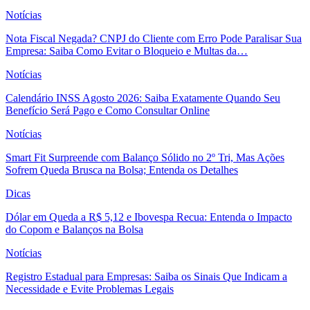
Notícias
Nota Fiscal Negada? CNPJ do Cliente com Erro Pode Paralisar Sua
Empresa: Saiba Como Evitar o Bloqueio e Multas da…
Notícias
Calendário INSS Agosto 2026: Saiba Exatamente Quando Seu
Benefício Será Pago e Como Consultar Online
Notícias
Smart Fit Surpreende com Balanço Sólido no 2º Tri, Mas Ações
Sofrem Queda Brusca na Bolsa; Entenda os Detalhes
Dicas
Dólar em Queda a R$ 5,12 e Ibovespa Recua: Entenda o Impacto
do Copom e Balanços na Bolsa
Notícias
Registro Estadual para Empresas: Saiba os Sinais Que Indicam a
Necessidade e Evite Problemas Legais