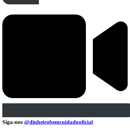
Siga-nos
@dinheirobemcuidadooficial