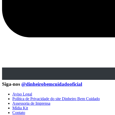
Siga-nos
@dinheirobemcuidadooficial
Aviso Legal
Política de Privacidade do site Dinheiro Bem Cuidado
Assessoria de Imprensa
Mídia Kit
Contato