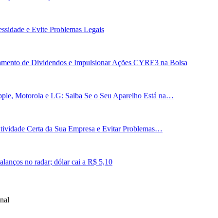
essidade e Evite Problemas Legais
gamento de Dividendos e Impulsionar Ações CYRE3 na Bolsa
ple, Motorola e LG: Saiba Se o Seu Aparelho Está na…
 Atividade Certa da Sua Empresa e Evitar Problemas…
lanços no radar; dólar cai a R$ 5,10
nal