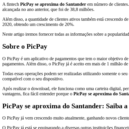
A fintech
PicPay se aproxima do Santander
em número de clientes. 
alcançada no ano anterior, que foi de 38,8 milhões.
Além disso, a quantidade de clientes ativos também está crescendo de
2020, obtendo um crescimento de 20%.
Neste artigo iremos fornecer todas as informações sobre a popularidad
Sobre o PicPay
O PicPay é um aplicativo de pagamentos que tem o maior objetivo de se
pagamentos. Além disso, o PicPay já é aceito em mais de 1 milhão de
Todas essas operações podem ser realizadas utilizando somente o seu c
compatível com o seu dispositivo.
Após realizar o download, ele funciona como uma carteira digital, pe
vantagens, fica fácil entender porque o
PicPay se aproxima do San
PicPay se aproxima do Santander: Saiba a 
O PicPay já vem crescendo muito atualmente, ganhando novos clientes
O PicPay já está se equiparando a diversas outras instituições finan