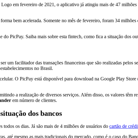
Logo em fevereiro de 2021, o aplicativo já atingiu mais de 47 milhões 
 forma bem acelerada. Somente no mês de fevereiro, foram 34 milhões d
e do PicPay. Saiba mais sobre esta fintech, como fica a situação dos ou
r um facilitador das transações financeiras que são realizadas pelos se
 estabelecimentos no Brasil.
elular. O PicPay está disponível para download na Google Play Store (A
rmitindo a realização de diversos serviços. Além disso, os valores tê
tander
em número de clientes.
situação dos bancos
 todos os dias. Já são mais de 4 milhões de usuários do
cartão de crédi
ceiras, até mesmo as mais tradicionais do mercado, como é o caso do Ba