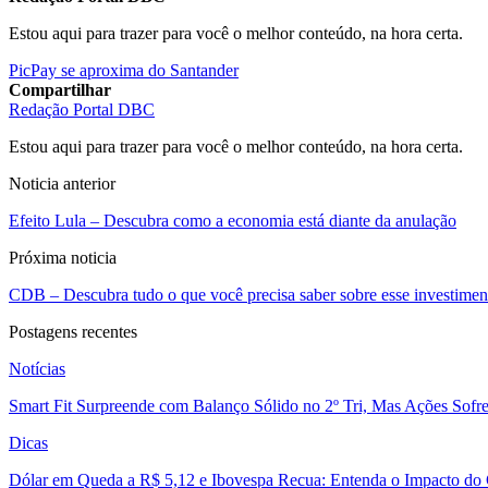
Estou aqui para trazer para você o melhor conteúdo, na hora certa.
PicPay se aproxima do Santander
Compartilhar
Redação Portal DBC
Estou aqui para trazer para você o melhor conteúdo, na hora certa.
Noticia anterior
Efeito Lula – Descubra como a economia está diante da anulação
Próxima noticia
CDB – Descubra tudo o que você precisa saber sobre esse investimen
Postagens recentes
Notícias
Smart Fit Surpreende com Balanço Sólido no 2º Tri, Mas Ações Sofr
Dicas
Dólar em Queda a R$ 5,12 e Ibovespa Recua: Entenda o Impacto do