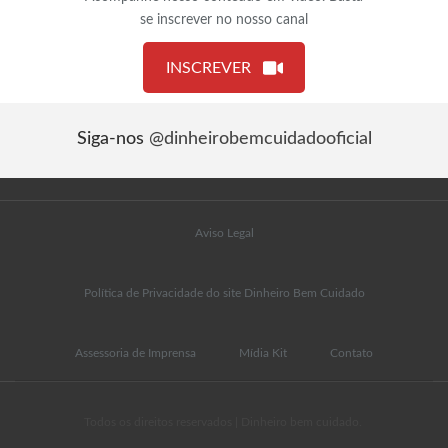
se inscrever no nosso canal
INSCREVER
Siga-nos
@dinheirobemcuidadooficial
Aviso Legal
Política de Privacidade do site Dinheiro Bem Cuidado
Assessoria de Imprensa
Mídia Kit
Contato
Todos os direitos reservados | Dinheiro bem cuidado.