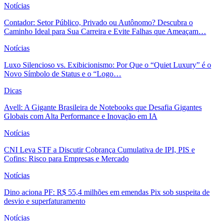
Notícias
Contador: Setor Público, Privado ou Autônomo? Descubra o
Caminho Ideal para Sua Carreira e Evite Falhas que Ameaçam…
Notícias
Luxo Silencioso vs. Exibicionismo: Por Que o “Quiet Luxury” é o
Novo Símbolo de Status e o “Logo…
Dicas
Avell: A Gigante Brasileira de Notebooks que Desafia Gigantes
Globais com Alta Performance e Inovação em IA
Notícias
CNI Leva STF a Discutir Cobrança Cumulativa de IPI, PIS e
Cofins: Risco para Empresas e Mercado
Notícias
Dino aciona PF: R$ 55,4 milhões em emendas Pix sob suspeita de
desvio e superfaturamento
Notícias