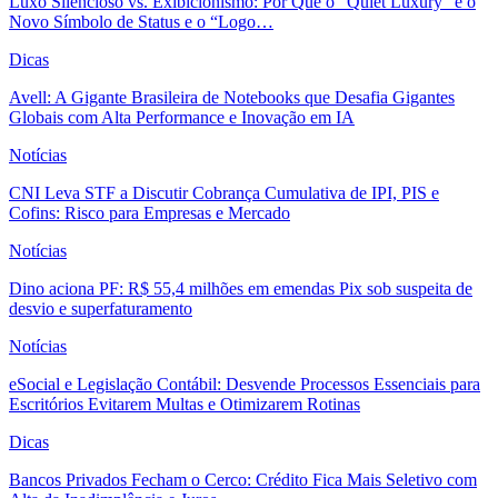
Luxo Silencioso vs. Exibicionismo: Por Que o “Quiet Luxury” é o
Novo Símbolo de Status e o “Logo…
Dicas
Avell: A Gigante Brasileira de Notebooks que Desafia Gigantes
Globais com Alta Performance e Inovação em IA
Notícias
CNI Leva STF a Discutir Cobrança Cumulativa de IPI, PIS e
Cofins: Risco para Empresas e Mercado
Notícias
Dino aciona PF: R$ 55,4 milhões em emendas Pix sob suspeita de
desvio e superfaturamento
Notícias
eSocial e Legislação Contábil: Desvende Processos Essenciais para
Escritórios Evitarem Multas e Otimizarem Rotinas
Dicas
Bancos Privados Fecham o Cerco: Crédito Fica Mais Seletivo com