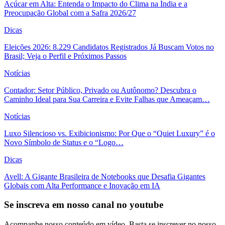
Açúcar em Alta: Entenda o Impacto do Clima na Índia e a
Preocupação Global com a Safra 2026/27
Dicas
Eleições 2026: 8.229 Candidatos Registrados Já Buscam Votos no
Brasil; Veja o Perfil e Próximos Passos
Notícias
Contador: Setor Público, Privado ou Autônomo? Descubra o
Caminho Ideal para Sua Carreira e Evite Falhas que Ameaçam…
Notícias
Luxo Silencioso vs. Exibicionismo: Por Que o “Quiet Luxury” é o
Novo Símbolo de Status e o “Logo…
Dicas
Avell: A Gigante Brasileira de Notebooks que Desafia Gigantes
Globais com Alta Performance e Inovação em IA
Se inscreva em nosso canal no youtube
Acompanhe nosso conteúdo em vídeo. Basta se inscrever no nosso