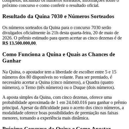
completos, incluindo os números sorteados, informações sobre o
próximo concurso e como conferir o resultado oficial.
Resultado da Quina 7030 e Números Sorteados
Os números sorteados da Quina para o concurso 7030 serão
divulgados oficialmente às 21h desta quarta-feira, 20 de maio de
2026. O prêmio estimado para quem acertar as cinco dezenas é de
R$ 13.500.000,00
.
Como Funciona a Quina e Quais as Chances de
Ganhar
Na Quina, o apostador tem a liberdade de escolher entre 5 e 15
números dos 80 disponíveis no volante. Para ser premiado, é
necessário acertar a Quina (cinco números), a Quadra (quatro
números), o Terno (três números) ou o Duque (dois números).
A aposta simples da Quina, com cinco dezenas, oferece uma
probabilidade aproximada de 1 em 24.040.016 para ganhar o prêmio
principal. Apesar da dificuldade para o acerto dos cinco números, a
modalidade oferece boas possibilidades de premiação nas faixas
menores, tornando a experiência mais dinâmica.
Próximo Concurso da Quina e Como Apostar