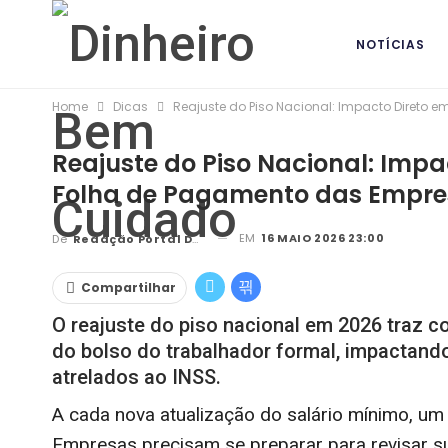
NOTÍCIAS
Home
Dicas
Reajuste do Piso Nacional: Impacto Direto 
BANCOS DIG
Reajuste do Piso Nacional: Impa
Folha de Pagamento das Empre
EM
16 MAIO 2026 23:00
De
Redação Portal DBC
Compartilhar
O reajuste do piso nacional em 2026 traz
do bolso do trabalhador formal, impactand
atrelados ao INSS.
A cada nova atualização do salário mínimo, um 
Empresas precisam se preparar para revisar su