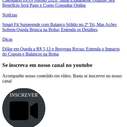
Calendário INSS Agosto 2026: Saiba Exatamente Quando Seu
Benefício Será Pago e Como Consultar Online
Notícias
Smart Fit Surpreende com Balanço Sólido no 2º Tri, Mas Ações
Sofrem Queda Brusca na Bolsa; Entenda os Detalhes
Dicas
Dólar em Queda a R$ 5,12 e Ibovespa Recua: Entenda o Impacto
do Copom e Balanços na Bolsa
Se inscreva em nosso canal no youtube
Acompanhe nosso conteúdo em vídeo. Basta se inscrever no nosso
canal
INSCREVER