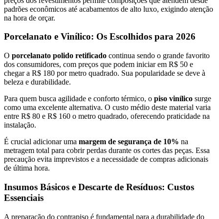
preços dos revestimentos permite composições que atendem desde
padrões econômicos até acabamentos de alto luxo, exigindo atenção
na hora de orçar.
Porcelanato e Vinílico: Os Escolhidos para 2026
O
porcelanato polido retificado
continua sendo o grande favorito
dos consumidores, com preços que podem iniciar em R$ 50 e
chegar a R$ 180 por metro quadrado. Sua popularidade se deve à
beleza e durabilidade.
Para quem busca agilidade e conforto térmico, o
piso vinílico
surge
como uma excelente alternativa. O custo médio deste material varia
entre R$ 80 e R$ 160 o metro quadrado, oferecendo praticidade na
instalação.
É crucial adicionar uma
margem de segurança de 10%
na
metragem total para cobrir perdas durante os cortes das peças. Essa
precaução evita imprevistos e a necessidade de compras adicionais
de última hora.
Insumos Básicos e Descarte de Resíduos: Custos
Essenciais
A preparação do contrapiso é fundamental para a durabilidade do