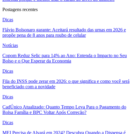
Postagens recentes
Dicas
Flávio Bolsonaro garante: Aceitará resultado das urnas em 2026 e
propõe pena de 8 anos para roubo de celular
Notícias
Copom Reduz Selic para 14% ao Ano: Entenda o Impacto no Seu
Bolso e o Que Esperar da Economia
Dicas
Fila do INSS pode zerar em 2026: o que significa e como você será
beneficiado com a novidade
Dicas
CadÚnico Atualizado: Quanto Tempo Leva Para o Pagamento do
Bolsa Família e BPC Voltar Após Correção?
Dicas
MEI Precisa de Alvará em 2024? Descubra Quando a Dispensa é