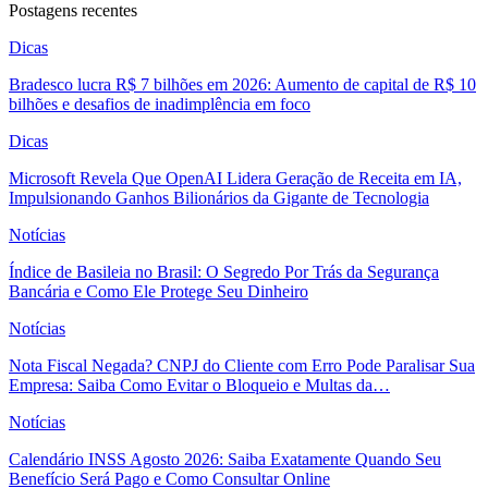
Postagens recentes
Dicas
Bradesco lucra R$ 7 bilhões em 2026: Aumento de capital de R$ 10
bilhões e desafios de inadimplência em foco
Dicas
Microsoft Revela Que OpenAI Lidera Geração de Receita em IA,
Impulsionando Ganhos Bilionários da Gigante de Tecnologia
Notícias
Índice de Basileia no Brasil: O Segredo Por Trás da Segurança
Bancária e Como Ele Protege Seu Dinheiro
Notícias
Nota Fiscal Negada? CNPJ do Cliente com Erro Pode Paralisar Sua
Empresa: Saiba Como Evitar o Bloqueio e Multas da…
Notícias
Calendário INSS Agosto 2026: Saiba Exatamente Quando Seu
Benefício Será Pago e Como Consultar Online