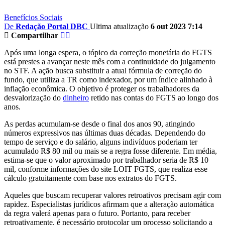
Benefícios Sociais
De
Redação Portal DBC
Ultima atualização
6 out 2023 7:14
Compartilhar
Após uma longa espera, o tópico da correção monetária do FGTS
está prestes a avançar neste mês com a continuidade do julgamento
no STF. A ação busca substituir a atual fórmula de correção do
fundo, que utiliza a TR como indexador, por um índice alinhado à
inflação econômica. O objetivo é proteger os trabalhadores da
desvalorização do
dinheiro
retido nas contas do FGTS ao longo dos
anos.
As perdas acumulam-se desde o final dos anos 90, atingindo
números expressivos nas últimas duas décadas. Dependendo do
tempo de serviço e do salário, alguns indivíduos poderiam ter
acumulado R$ 80 mil ou mais se a regra fosse diferente. Em média,
estima-se que o valor aproximado por trabalhador seria de R$ 10
mil, conforme informações do site LOIT FGTS, que realiza esse
cálculo gratuitamente com base nos extratos do FGTS.
Aqueles que buscam recuperar valores retroativos precisam agir com
rapidez. Especialistas jurídicos afirmam que a alteração automática
da regra valerá apenas para o futuro. Portanto, para receber
retroativamente, é necessário protocolar um processo solicitando a