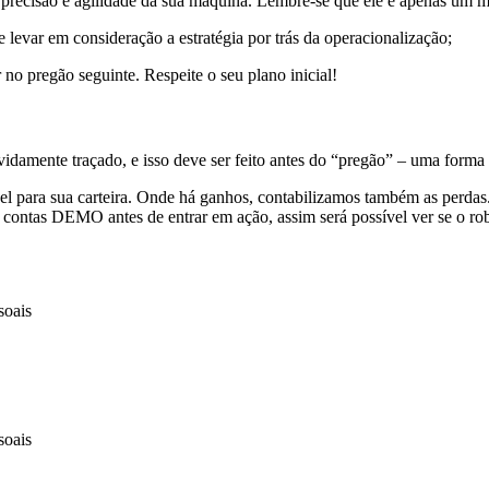
 precisão e agilidade da sua máquina. Lembre-se que ele é apenas um 
levar em consideração a estratégia por trás da operacionalização;
 no pregão seguinte. Respeite o seu plano inicial!
damente traçado, e isso deve ser feito antes do “pregão” – uma forma 
l para sua carteira. Onde há ganhos, contabilizamos também as perdas. A
m contas DEMO antes de entrar em ação, assim será possível ver se o ro
soais
soais