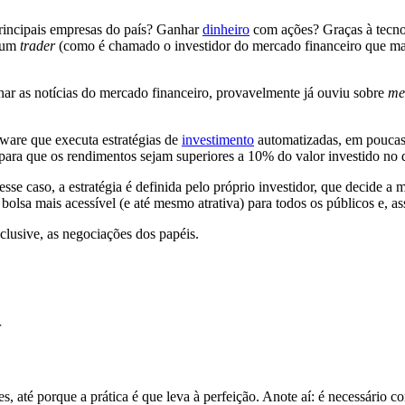
rincipais empresas do país? Ganhar
dinheiro
com ações? Graças à tecno
r um
trader
(como é chamado o investidor do mercado financeiro que man
har as notícias do mercado financeiro, provavelmente já ouviu sobre
me
tware que executa estratégias de
investimento
automatizadas, em poucas 
 para que os rendimentos sejam superiores a 10% do valor investido no d
Nesse caso, a estratégia é definida pelo próprio investidor, que decide 
lsa mais acessível (e até mesmo atrativa) para todos os públicos e, assi
clusive, as negociações dos papéis.
r
, até porque a prática é que leva à perfeição. Anote aí: é necessário 