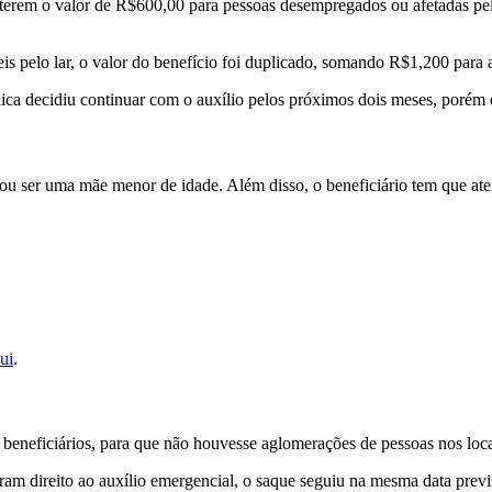
de terem o valor de R$600,00 para pessoas desempregados ou afetadas p
is pelo lar, o valor do benefício foi duplicado, somando R$1,200 para 
ica decidiu continuar com o auxílio pelos próximos dois meses, porém o
, ou ser uma mãe menor de idade. Além disso, o beneficiário tem que aten
ui
.
e beneficiários, para que não houvesse aglomerações de pessoas nos loca
eram direito ao auxílio emergencial, o saque seguiu na mesma data prev