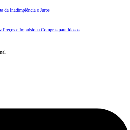
a da Inadimplência e Juros
z Preços e Impulsiona Compras para Idosos
nal