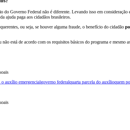
ios?
lio do Governo Federal não é diferente. Levando isso em consideração 
da ajuda paga aos cidadãos brasileiros.
requerentes, ou seja, se houver alguma fraude, o benefício do cidadão
po
u não está de acordo com os requisitos básicos do programa e mesmo ass
soais
 o auxílio emergencial
governo federal
quarta parcela do auxílio
quem pod
soais