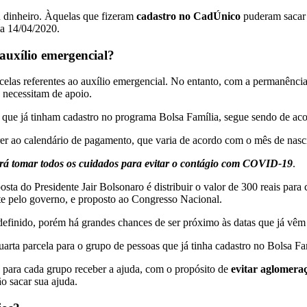
eu dinheiro. Àquelas que fizeram
cadastro no CadÚnico
puderam sacar à
dia 14/04/2020.
 auxílio emergencial?
arcelas referentes ao auxílio emergencial. No entanto, com a permanên
 necessitam de apoio.
as que já tinham cadastro no programa Bolsa Família, segue sendo de 
rrer ao calendário de pagamento, que varia de acordo com o mês de nasc
verá tomar todos os cuidados para evitar o contágio com COVID-19
.
posta do Presidente Jair Bolsonaro é distribuir o valor de 300 reais pa
nte pelo governo, e proposto ao Congresso Nacional.
efinido, porém há grandes chances de ser próximo às datas que já vêm
rta parcela para o grupo de pessoas que já tinha cadastro no Bolsa Fam
s para cada grupo receber a ajuda, com o propósito de
evitar aglomera
o sacar sua ajuda.