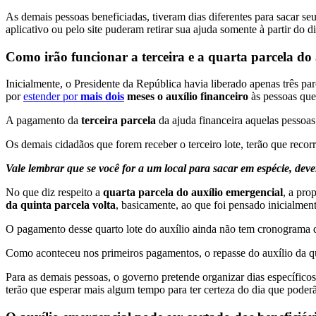
As demais pessoas beneficiadas, tiveram dias diferentes para sacar s
aplicativo ou pelo site puderam retirar sua ajuda somente à partir do 
Como irão funcionar a terceira e a quarta parcela do
Inicialmente, o Presidente da República havia liberado apenas três p
por
estender por
mais dois
meses o auxílio financeiro
às pessoas que
A pagamento da
terceira parcela
da ajuda financeira aquelas pesso
Os demais cidadãos que forem receber o terceiro lote, terão que reco
Vale lembrar que se você for a um local para sacar em espécie, de
No que diz respeito a
quarta parcela do auxílio emergencial
, a pro
da quinta parcela volta
, basicamente, ao que foi pensado inicialme
O pagamento desse quarto lote do auxílio ainda não tem cronograma d
Como aconteceu nos primeiros pagamentos, o repasse do auxílio da qua
Para as demais pessoas, o governo pretende organizar dias específico
terão que esperar mais algum tempo para ter certeza do dia que poderã