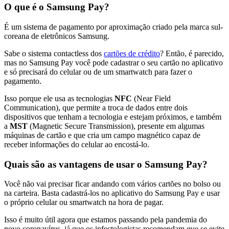
O que é o Samsung Pay?
É um sistema de pagamento por aproximação criado pela marca sul-
coreana de eletrônicos Samsung.
Sabe o sistema contactless dos
cartões de crédito
? Então, é parecido,
mas no Samsung Pay você pode cadastrar o seu cartão no aplicativo
e só precisará do celular ou de um smartwatch para fazer o
pagamento.
Isso porque ele usa as tecnologias
NFC
(Near Field
Communication), que permite a troca de dados entre dois
dispositivos que tenham a tecnologia e estejam próximos, e também
a
MST
(Magnetic Secure Transmission), presente em algumas
máquinas de cartão e que cria um campo magnético capaz de
receber informações do celular ao encostá-lo.
Quais são as vantagens de usar o Samsung Pay?
Você não vai precisar ficar andando com vários cartões no bolso ou
na carteira. Basta cadastrá-los no aplicativo do Samsung Pay e usar
o próprio celular ou smartwatch na hora de pagar.
Isso é muito útil agora que estamos passando pela pandemia do
novo coronavírus, já que os infectologistas recomendam que se evite