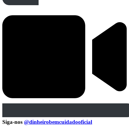
Siga-nos
@dinheirobemcuidadooficial