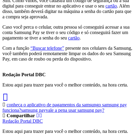
Sim. Como vimos, você cadastra um código de segurança ou a sua
digital para conseguir entrar no aplicativo e usar o seu
cartão
. Além
disso, também deverá digitar na máquina a senha do cartão para que
a compra seja aprovada.
Caso você perca o celular, outra pessoa só conseguirá acessar a sua
conta Samsung Pay se tiver o seu código e só conseguirá fazer um
pagamento se tiver a senha do seu
cartão
.
Com a função
“Buscar telefone”
presente nos celulares da Samsung,
você também poderá remotamente limpar os dados do seu Samsung
Pay, em caso de roubo ou perda do dispositivo.
Redação Portal DBC
Estou aqui para trazer para você o melhor conteúdo, na hora certa.
conheça o aplicativo de pagamentos da samsung
o samsung pay
funciona?
samsung pay
vale a pena usar samsung pay?
Compartilhar
Redação Portal DBC
Estou aqui para trazer para você o melhor conteúdo, na hora certa.