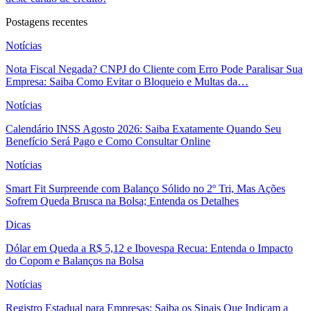
Postagens recentes
Notícias
Nota Fiscal Negada? CNPJ do Cliente com Erro Pode Paralisar Sua
Empresa: Saiba Como Evitar o Bloqueio e Multas da…
Notícias
Calendário INSS Agosto 2026: Saiba Exatamente Quando Seu
Benefício Será Pago e Como Consultar Online
Notícias
Smart Fit Surpreende com Balanço Sólido no 2º Tri, Mas Ações
Sofrem Queda Brusca na Bolsa; Entenda os Detalhes
Dicas
Dólar em Queda a R$ 5,12 e Ibovespa Recua: Entenda o Impacto
do Copom e Balanços na Bolsa
Notícias
Registro Estadual para Empresas: Saiba os Sinais Que Indicam a