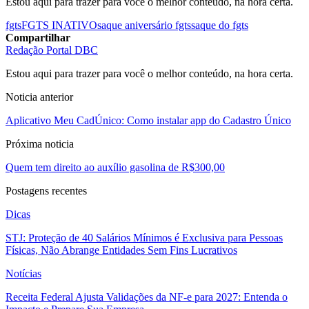
Estou aqui para trazer para você o melhor conteúdo, na hora certa.
fgts
FGTS INATIVO
saque aniversário fgts
saque do fgts
Compartilhar
Redação Portal DBC
Estou aqui para trazer para você o melhor conteúdo, na hora certa.
Noticia anterior
Aplicativo Meu CadÚnico: Como instalar app do Cadastro Único
Próxima noticia
Quem tem direito ao auxílio gasolina de R$300,00
Postagens recentes
Dicas
STJ: Proteção de 40 Salários Mínimos é Exclusiva para Pessoas
Físicas, Não Abrange Entidades Sem Fins Lucrativos
Notícias
Receita Federal Ajusta Validações da NF-e para 2027: Entenda o