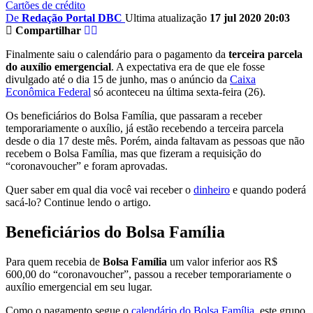
Cartões de crédito
De
Redação Portal DBC
Ultima atualização
17 jul 2020 20:03
Compartilhar
Finalmente saiu o calendário para o pagamento da
terceira parcela
do auxílio emergencial
. A expectativa era de que ele fosse
divulgado até o dia 15 de junho, mas o anúncio da
Caixa
Econômica Federal
só aconteceu na última sexta-feira (26).
Os beneficiários do Bolsa Família, que passaram a receber
temporariamente o auxílio, já estão recebendo a terceira parcela
desde o dia 17 deste mês. Porém, ainda faltavam as pessoas que não
recebem o Bolsa Família, mas que fizeram a requisição do
“coronavoucher” e foram aprovadas.
Quer saber em qual dia você vai receber o
dinheiro
e quando poderá
sacá-lo? Continue lendo o artigo.
Beneficiários do Bolsa Família
Para quem recebia de
Bolsa Família
um valor inferior aos R$
600,00 do “coronavoucher”, passou a receber temporariamente o
auxílio emergencial em seu lugar.
Como o pagamento segue o
calendário do Bolsa Família
, este grupo