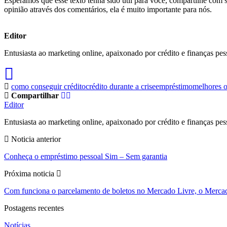
Esperamos que esse texto tenha sido útil para você, compartilhe com
opinião através dos comentários, ela é muito importante para nós.
Editor
Entusiasta ao marketing online, apaixonado por crédito e finanças pes
como conseguir crédito
crédito durante a crise
empréstimo
melhores o
Compartilhar
Editor
Entusiasta ao marketing online, apaixonado por crédito e finanças pes
Noticia anterior
Conheça o empréstimo pessoal Sim – Sem garantia
Próxima noticia
Com funciona o parcelamento de boletos no Mercado Livre, o Merca
Postagens recentes
Notícias