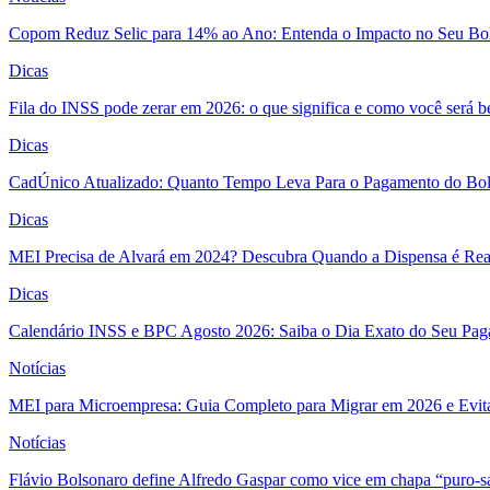
Copom Reduz Selic para 14% ao Ano: Entenda o Impacto no Seu Bo
Dicas
Fila do INSS pode zerar em 2026: o que significa e como você será 
Dicas
CadÚnico Atualizado: Quanto Tempo Leva Para o Pagamento do Bol
Dicas
MEI Precisa de Alvará em 2024? Descubra Quando a Dispensa é Real
Dicas
Calendário INSS e BPC Agosto 2026: Saiba o Dia Exato do Seu Pa
Notícias
MEI para Microempresa: Guia Completo para Migrar em 2026 e Evita
Notícias
Flávio Bolsonaro define Alfredo Gaspar como vice em chapa “puro-s