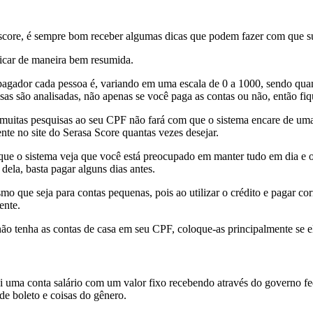
score, é sempre bom receber algumas dicas que podem fazer com que s
licar de maneira bem resumida.
pagador cada pessoa é, variando em uma escala de 0 a 1000, sendo qu
sas são analisadas, não apenas se você paga as contas ou não, então fiqu
is muitas pesquisas ao seu CPF não fará com que o sistema encare de u
nte no site do Serasa Score quantas vezes desejar.
que o sistema veja que você está preocupado em manter tudo em dia e o
dela, basta pagar alguns dias antes.
smo que seja para contas pequenas, pois ao utilizar o crédito e pagar 
ente.
ão tenha as contas de casa em seu CPF, coloque-as principalmente se e
ma conta salário com um valor fixo recebendo através do governo fede
de boleto e coisas do gênero.