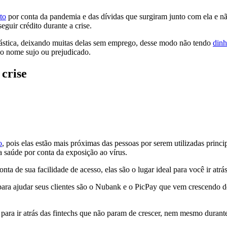
to
por conta da pandemia e das dívidas que surgiram junto com ela e nã
uir crédito durante a crise.
ástica, deixando muitas delas sem emprego, desse modo não tendo
dinh
m o nome sujo ou prejudicado.
 crise
o
, pois elas estão mais próximas das pessoas por serem utilizadas princ
a saúde por conta da exposição ao vírus.
a de sua facilidade de acesso, elas são o lugar ideal para você ir atrá
ra ajudar seus clientes são o Nubank e o PicPay que vem crescendo de
para ir atrás das fintechs que não param de crescer, nem mesmo durant