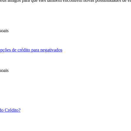
 seus amigos para que eles também encontrem novas possibilidades de 
soais
pções de crédito para negativados
soais
do Crédito?