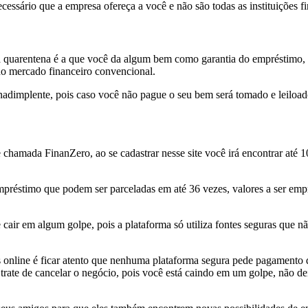
ecessário que a empresa ofereça a você e não são todas as instituições f
a quarentena é a que você da algum bem como garantia do empréstimo,
 no mercado financeiro convencional.
r inadimplente, pois caso você não pague o seu bem será tomado e leiloa
 chamada FinanZero, ao se cadastrar nesse site você irá encontrar até 
mpréstimo que podem ser parceladas em até 36 vezes, valores a ser empr
 cair em algum golpe, pois a plataforma só utiliza fontes seguras que n
nline é ficar atento que nenhuma plataforma segura pede pagamento de 
rate de cancelar o negócio, pois você está caindo em um golpe, não d