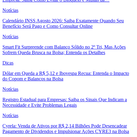
Notícias
Calendário INSS Agosto 2026: Saiba Exatamente Quando Seu
Benefício Será Pago e Como Consultar Online
Notícias
Smart Fit Surpreende com Balanço Sólido no 2º Tri, Mas Ações
Sofrem Queda Brusca na Bolsa; Entenda os Detalhes
Dicas
Dólar em Queda a R$ 5,12 e Ibovespa Recua: Entenda o Impacto
do Copom e Balanços na Bolsa
Notícias
Registro Estadual para Empresas: Saiba os Sinais Que Indicam a
Necessidade e Evite Problemas Legais
Notícias
Cyrela: Venda de Ativos por R$ 2,14 Bilhões Pode Desencadear
Pagamento de Dividendos e Impulsionar Ações CYRE3 na Bolsa