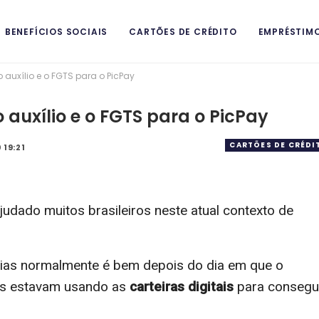
BENEFÍCIOS SOCIAIS
CARTÕES DE CRÉDITO
EMPRÉSTIM
 auxílio e o FGTS para o PicPay
ITAIS
 auxílio e o FGTS para o PicPay
CARTÕES DE CRÉDI
 19:21
udado muitos brasileiros neste atual contexto de
cias normalmente é bem depois do dia em que o
oas estavam usando as
carteiras digitais
para consegu