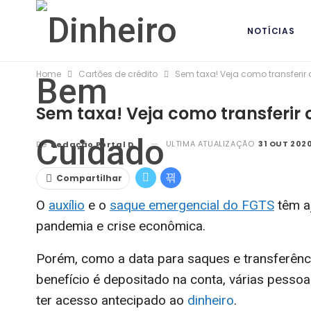
NOTÍCIAS
Home
Cartões de crédito
Sem taxa! Veja como transferir o
BANCOS DIG
Sem taxa! Veja como transferir o
ULTIMA ATUALIZAÇÃO
31 OUT 2020
De
Redação Portal DBC
Compartilhar
O
auxílio
e o
saque emergencial do FGTS
têm aj
pandemia e crise econômica.
Porém, como a data para saques e transferên
benefício é depositado na conta, várias pess
ter acesso antecipado ao
dinheiro
.