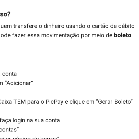
sso?
uem transfere o dinheiro usando o cartão de débito
 pode fazer essa movimentação por meio de
boleto
a conta
m “Adicionar”
 Caixa TEM para o PicPay e clique em “Gerar Boleto”
faça login na sua conta
 contas”
itar código de barras”