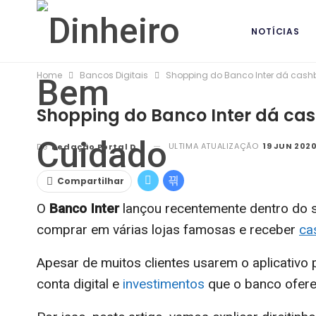
NOTÍCIAS
Home
Bancos Digitais
Shopping do Banco Inter dá cashb
BANCOS DIG
Shopping do Banco Inter dá cas
ULTIMA ATUALIZAÇÃO
19 JUN 2020
De
Redação Portal DBC
Compartilhar
O
Banco Inter
lançou recentemente dentro do s
comprar em várias lojas famosas e receber
ca
Apesar de muitos clientes usarem o aplicativo 
conta digital e
investimentos
que o banco ofere