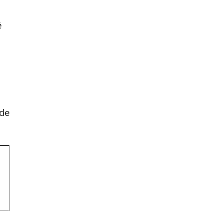
ê
 de