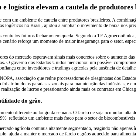
e logística elevam a cautela de produtores 
e com um ambiente de cautela entre produtores brasileiros. A combinação
s logísticos no Brasil, ajudou a ampliar o movimento de baixa nos pre
 os contratos futuros fecharam em queda. Segundo a TF Agroeconômica,
cenário reforça um momento de maior insegurança para o setor, especia
adores do mercado esperavam sinais mais concretos sobre o aumento das
reços. O governo dos Estados Unidos mencionou um possível compromisso
iança entre investidores e tradings agrícolas pela ausência de detalhe
ela NOPA, associação que reúne processadoras de oleaginosas dos Estad
o foi atribuído às paradas sazonais para manutenção das indústrias, e e
ealização de lucros e pressionando ainda mais os contratos em Chicag
tilidade do grão.
mento diferente ao longo da semana. O farelo de soja acumulou alta de
9%, refletindo um ambiente mais fraco para o setor de biocombustíveis 
rcado agrícola continua altamente segmentado, reagindo não apenas à 
lo, ajuda a manter o mercado de farelo e grãos aquecido para alimenta