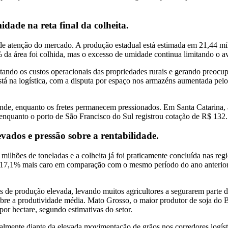
idade na reta final da colheita.
de atenção do mercado. A produção estadual está estimada em 21,44 mi
79% da área foi colhida, mas o excesso de umidade continua limitando o 
ntando os custos operacionais das propriedades rurais e gerando preoc
tá na logística, com a disputa por espaço nos armazéns aumentada pelo
de, enquanto os fretes permanecem pressionados. Em Santa Catarina, a
enquanto o porto de São Francisco do Sul registrou cotação de R$ 132.
vados e pressão sobre a rentabilidade.
lhões de toneladas e a colheita já foi praticamente concluída nas reg
do 17,1% mais caro em comparação com o mesmo período do ano anterio
de produção elevada, levando muitos agricultores a segurarem parte d
obre a produtividade média. Mato Grosso, o maior produtor de soja do B
or hectare, segundo estimativas do setor.
almente diante da elevada movimentação de grãos nos corredores logíst