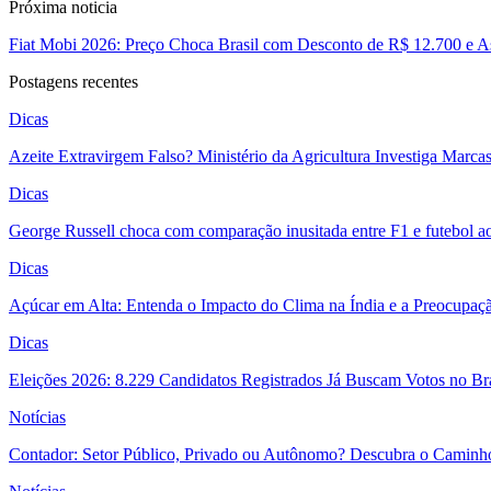
Próxima noticia
Fiat Mobi 2026: Preço Choca Brasil com Desconto de R$ 12.700 e As
Postagens recentes
Dicas
Azeite Extravirgem Falso? Ministério da Agricultura Investiga Marc
Dicas
George Russell choca com comparação inusitada entre F1 e futebol a
Dicas
Açúcar em Alta: Entenda o Impacto do Clima na Índia e a Preocupaç
Dicas
Eleições 2026: 8.229 Candidatos Registrados Já Buscam Votos no Bras
Notícias
Contador: Setor Público, Privado ou Autônomo? Descubra o Caminho