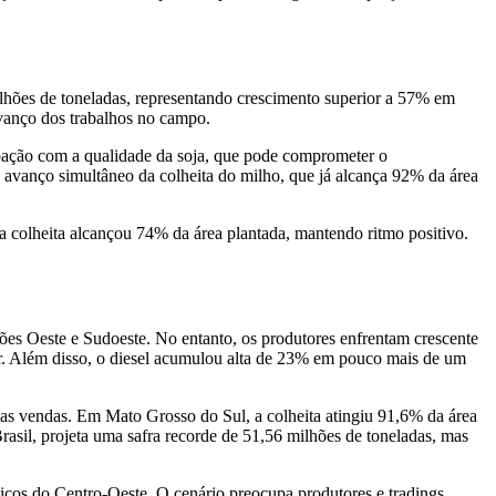
lhões de toneladas, representando crescimento superior a 57% em
avanço dos trabalhos no campo.
upação com a qualidade da soja, que pode comprometer o
 avanço simultâneo da colheita do milho, que já alcança 92% da área
 colheita alcançou 74% da área plantada, mantendo ritmo positivo.
iões Oeste e Sudoeste. No entanto, os produtores enfrentam crescente
r. Além disso, o diesel acumulou alta de 23% em pouco mais de um
as vendas. Em Mato Grosso do Sul, a colheita atingiu 91,6% da área
rasil, projeta uma safra recorde de 51,56 milhões de toneladas, mas
icos do Centro-Oeste. O cenário preocupa produtores e tradings,