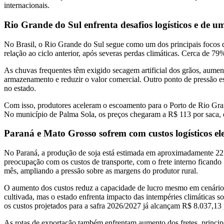
internacionais.
Rio Grande do Sul enfrenta desafios logísticos e de um
No Brasil, o Rio Grande do Sul segue como um dos principais focos 
relação ao ciclo anterior, após severas perdas climáticas. Cerca de 
As chuvas frequentes têm exigido secagem artificial dos grãos, aume
armazenamento e reduzir o valor comercial. Outro ponto de pressão es
no estado.
Com isso, produtores aceleram o escoamento para o Porto de Rio Gran
No município de Palma Sola, os preços chegaram a R$ 113 por saca, 
Paraná e Mato Grosso sofrem com custos logísticos ele
No Paraná, a produção de soja está estimada em aproximadamente 22 mi
preocupação com os custos de transporte, com o frete interno fican
mês, ampliando a pressão sobre as margens do produtor rural.
O aumento dos custos reduz a capacidade de lucro mesmo em cenários 
cultivada, mas o estado enfrenta impacto das intempéries climáticas s
os custos projetados para a safra 2026/2027 já alcançam R$ 8.037,13 p
As rotas de exportação também enfrentam aumento dos fretes, princip