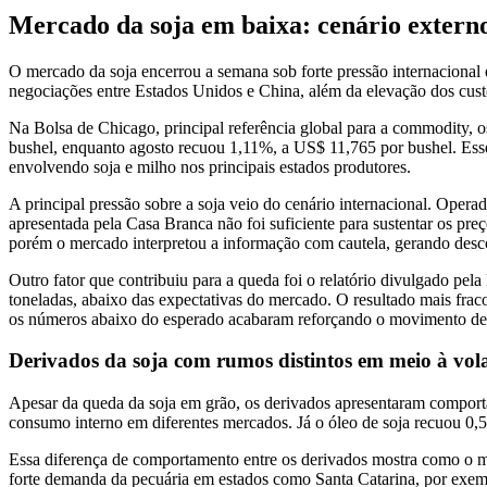
Mercado da soja em baixa: cenário externo 
O mercado da soja encerrou a semana sob forte pressão internacional 
negociações entre Estados Unidos e China, além da elevação dos custo
Na Bolsa de Chicago, principal referência global para a commodity,
bushel, enquanto agosto recuou 1,11%, a US$ 11,765 por bushel. Esse 
envolvendo soja e milho nos principais estados produtores.
A principal pressão sobre a soja veio do cenário internacional. Oper
apresentada pela Casa Branca não foi suficiente para sustentar os p
porém o mercado interpretou a informação com cautela, gerando desconf
Outro fator que contribuiu para a queda foi o relatório divulgado p
toneladas, abaixo das expectativas do mercado. O resultado mais frac
os números abaixo do esperado acabaram reforçando o movimento de r
Derivados da soja com rumos distintos em meio à vola
Apesar da queda da soja em grão, os derivados apresentaram comporta
consumo interno em diferentes mercados. Já o óleo de soja recuou 0,5
Essa diferença de comportamento entre os derivados mostra como o me
forte demanda da pecuária em estados como Santa Catarina, por exemp