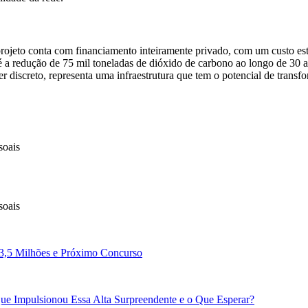
jeto conta com financiamento inteiramente privado, com um custo estim
 é a redução de 75 mil toneladas de dióxido de carbono ao longo de 30
er discreto, representa uma infraestrutura que tem o potencial de tran
soais
soais
3,5 Milhões e Próximo Concurso
e Impulsionou Essa Alta Surpreendente e o Que Esperar?