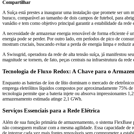
Compartilhar
A Suíça está prestes a inaugurar uma instalação que promete ser um m
buraco, comparável ao tamanho de dois campos de futebol, para abriga
vanádio e tem como objetivo principal garantir a estabilidade da rede e
A necessidade de armazenar energia renovável de forma eficiente é um
energia pode se perder. Por outro lado, em períodos de pico de consu
mostram cruciais, buscando evitar a perda de energia limpa e reduzir
A Swissgrid, operadora da rede de alta tensão suíça, já manifestou se
magnitude se tornem, de fato, peças centrais na infraestrutura da red
Tecnologia de Fluxo Redox: A Chave para o Armaze
Enquanto as baterias de íon de lítio dominam o mercado de eletrônico
emprega eletrólitos líquidos compostos por aproximadamente 75% de 
tecnologia permite que a bateria injete ou absorva impressionantes 1,
armazenamento estimada atinge 2,1 GWh.
Serviços Essenciais para a Rede Elétrica
Além de sua função primária de armazenamento, o sistema FlexBase pres
não conseguem realizar com a mesma agilidade. Essa capacidade de res
de integrar cada vez mais fontes renováveis sem comprometer a estabi