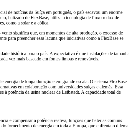
icial de notícias da Suíça em português, o país escavou um enorme
o, batizado de FlexBase, utiliza a tecnologia de fluxo redox de
es, como a solar e a eólica.
o vento significa que, em momentos de alta produção, o excesso de
ente para preencher essa lacuna que iniciativas como a FlexBase se
dade histórica para o país. A expectativa é que instalações de tamanha
o cada vez mais baseado em fontes limpas e renováveis.
 de energia de longa duração e em grande escala. O sistema FlexBase
ernativas em colaboração com universidades suíças e alemãs. Essa
e à potência da usina nuclear de Leibstadt. A capacidade total de
uência e compensar a potência reativa, funções que baterias comuns
e do fornecimento de energia em toda a Europa, que enfrenta o dilema