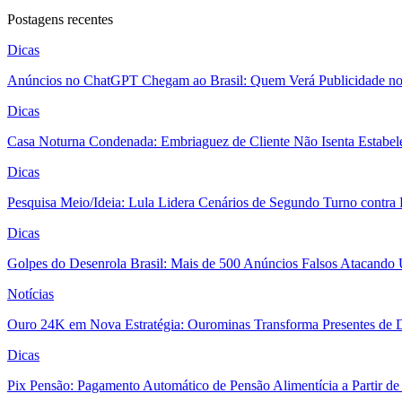
Postagens recentes
Dicas
Anúncios no ChatGPT Chegam ao Brasil: Quem Verá Publicidade n
Dicas
Casa Noturna Condenada: Embriaguez de Cliente Não Isenta Estabel
Dicas
Pesquisa Meio/Ideia: Lula Lidera Cenários de Segundo Turno contra
Dicas
Golpes do Desenrola Brasil: Mais de 500 Anúncios Falsos Atacando 
Notícias
Ouro 24K em Nova Estratégia: Ourominas Transforma Presentes de D
Dicas
Pix Pensão: Pagamento Automático de Pensão Alimentícia a Partir de