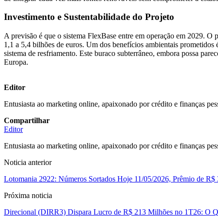
Investimento e Sustentabilidade do Projeto
A previsão é que o sistema FlexBase entre em operação em 2029. O pro
1,1 a 5,4 bilhões de euros. Um dos benefícios ambientais prometidos
sistema de resfriamento. Este buraco subterrâneo, embora possa parec
Europa.
Editor
Entusiasta ao marketing online, apaixonado por crédito e finanças pes
Compartilhar
Editor
Entusiasta ao marketing online, apaixonado por crédito e finanças pes
Noticia anterior
Lotomania 2922: Números Sortados Hoje 11/05/2026, Prêmio de R$ 
Próxima noticia
Direcional (DIRR3) Dispara Lucro de R$ 213 Milhões no 1T26: O Qu