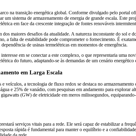
arco na transição energética global. Conforme divulgado pelo portal of
r um sistema de armazenamento de energia de grande escala. Este projet
létrica em face da crescente integração de fontes renováveis intermitent
 dos maiores desafios da atualidade. A natureza inconstante do sol e d
mo, a falta de estabilidade pode comprometer o fornecimento. É exatam
 a dependência de usinas termelétricas em momentos de emergência.
u interesse em se conectar a este complexo, o que representaria uma novi
e elétrica do futuro, adaptando-se às demandas de um cenário energétic
namento em Larga Escala
s e veículos, a tecnologia de fluxo redox se destaca no armazenamento
água e 25% de vanádio, com pesquisas em andamento para explorar alt
2 gigawatts (GW) de eletricidade em meros milissegundos, equiparando-s
tará serviços vitais para a rede. Ele será capaz de estabilizar a freq
posta rápida é fundamental para manter o equilíbrio e a confiabilidad
lidade da rede.