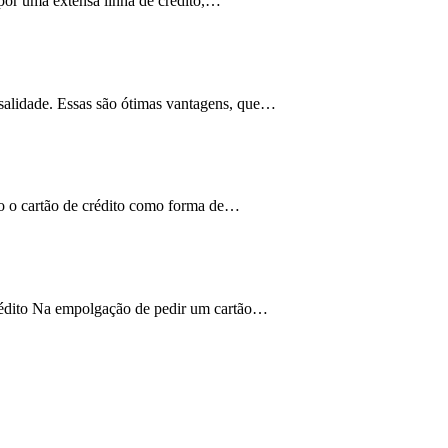
por uma extensa linha de crédito,…
nsalidade. Essas são ótimas vantagens, que…
do o cartão de crédito como forma de
…
crédito Na empolgação de pedir um cartão…