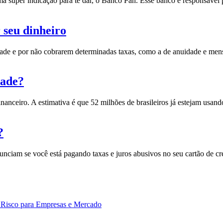
a super indicação para te dar, o Banco Pan. Esse banco é responsável 
 seu dinheiro
idade e por não cobrarem determinadas taxas, como a de anuidade e me
dade?
anceiro. A estimativa é que
52 milhões de brasileiros já estejam usan
?
nunciam se você está pagando taxas e juros abusivos no seu cartão de 
: Risco para Empresas e Mercado