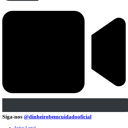
Siga-nos
@dinheirobemcuidadooficial
Aviso Legal