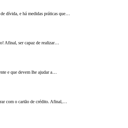
de dívida, e há medidas práticas que
…
ro!
Afinal, ser capaz de realizar
…
ente e que devem lhe ajudar a
…
ar com o cartão
de crédito.
Afinal,
…