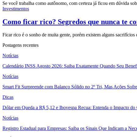
Se você trabalha como autônomo, com certeza já ficou em dúvida sob
Investimentos
Como ficar rico? Segredos que nunca te c
Ficar rico é o sonho de muita gente, porém existem alguns sacrifícios
Postagens recentes
Notícias
Calendário INSS Agosto 2026: Saiba Exatamente Quando Seu Benefí
Notícias
Smart Fit Surpreende com Balanço Sólido no 2º Tri, Mas Ações Sofr
Dicas
Dólar em Queda a R$ 5,12 e Ibovespa Recua: Entenda o Impacto do
Notícias
Registro Estadual para Empresas: Saiba os Sinais Que Indicam a Nec