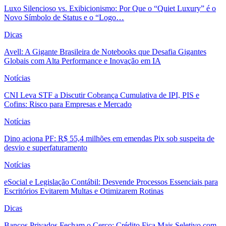
Luxo Silencioso vs. Exibicionismo: Por Que o “Quiet Luxury” é o
Novo Símbolo de Status e o “Logo…
Dicas
Avell: A Gigante Brasileira de Notebooks que Desafia Gigantes
Globais com Alta Performance e Inovação em IA
Notícias
CNI Leva STF a Discutir Cobrança Cumulativa de IPI, PIS e
Cofins: Risco para Empresas e Mercado
Notícias
Dino aciona PF: R$ 55,4 milhões em emendas Pix sob suspeita de
desvio e superfaturamento
Notícias
eSocial e Legislação Contábil: Desvende Processos Essenciais para
Escritórios Evitarem Multas e Otimizarem Rotinas
Dicas
Bancos Privados Fecham o Cerco: Crédito Fica Mais Seletivo com