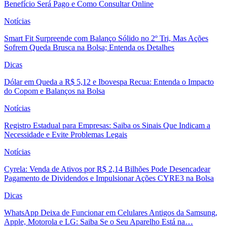
Benefício Será Pago e Como Consultar Online
Notícias
Smart Fit Surpreende com Balanço Sólido no 2º Tri, Mas Ações
Sofrem Queda Brusca na Bolsa; Entenda os Detalhes
Dicas
Dólar em Queda a R$ 5,12 e Ibovespa Recua: Entenda o Impacto
do Copom e Balanços na Bolsa
Notícias
Registro Estadual para Empresas: Saiba os Sinais Que Indicam a
Necessidade e Evite Problemas Legais
Notícias
Cyrela: Venda de Ativos por R$ 2,14 Bilhões Pode Desencadear
Pagamento de Dividendos e Impulsionar Ações CYRE3 na Bolsa
Dicas
WhatsApp Deixa de Funcionar em Celulares Antigos da Samsung,
Apple, Motorola e LG: Saiba Se o Seu Aparelho Está na…