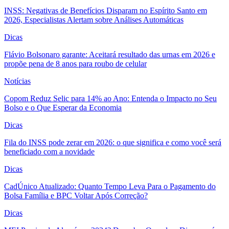
INSS: Negativas de Benefícios Disparam no Espírito Santo em
2026, Especialistas Alertam sobre Análises Automáticas
Dicas
Flávio Bolsonaro garante: Aceitará resultado das urnas em 2026 e
propõe pena de 8 anos para roubo de celular
Notícias
Copom Reduz Selic para 14% ao Ano: Entenda o Impacto no Seu
Bolso e o Que Esperar da Economia
Dicas
Fila do INSS pode zerar em 2026: o que significa e como você será
beneficiado com a novidade
Dicas
CadÚnico Atualizado: Quanto Tempo Leva Para o Pagamento do
Bolsa Família e BPC Voltar Após Correção?
Dicas