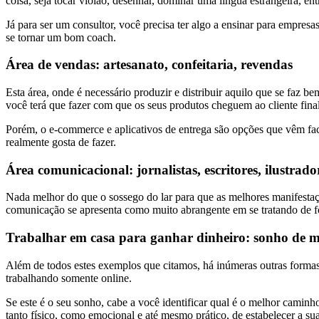
coisa, seja tocar violão, desenhar, dominar uma língua estrangeira, en
Já para ser um consultor, você precisa ter algo a ensinar para empre
se tornar um bom coach.
Área de vendas: artesanato, confeitaria, revendas
Esta área, onde é necessário produzir e distribuir aquilo que se faz b
você terá que fazer com que os seus produtos cheguem ao cliente final
Porém, o e-commerce e aplicativos de entrega são opções que vêm fac
realmente gosta de fazer.
Área comunicacional: jornalistas, escritores, ilustrador
Nada melhor do que o sossego do lar para que as melhores manifestaçõe
comunicação se apresenta como muito abrangente em se tratando de fo
Trabalhar em casa para ganhar dinheiro: sonho de mu
Além de todos estes exemplos que citamos, há inúmeras outras formas 
trabalhando somente online.
Se este é o seu sonho, cabe a você identificar qual é o melhor caminho
tanto físico, como emocional e até mesmo prático, de estabelecer a sua