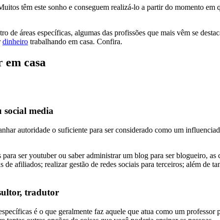
Muitos têm este sonho e conseguem realizá-lo a partir do momento em q
tro de áreas específicas, algumas das profissões que mais vêm se destac
r
dinheiro
trabalhando em casa. Confira.
r em casa
u social media
e ganhar autoridade o suficiente para ser considerado como um influencia
ara ser youtuber ou saber administrar um blog para ser blogueiro, as c
de afiliados; realizar gestão de redes sociais para terceiros; além de t
ultor, tradutor
s específicas é o que geralmente faz aquele que atua como um professor 