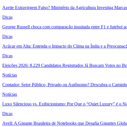
Azeite Extravirgem Falso? Ministério da Agricultura Investiga Marc
Dicas
George Russell choca com comparação inusitada entre F1 e futebol a
Dicas
Açúcar em Alta: Entenda o Impacto do Clima na Índia e a Preocupaç
Dicas
Eleições 2026: 8.229 Candidatos Registrados Já Buscam Votos no Bras
Notícias
Contador: Setor Público, Privado ou Autônomo? Descubra o Caminho
Notícias
Luxo Silencioso vs. Exibicionismo: Por Que o “Quiet Luxury” é o 
Dicas
Avell: A Gigante Brasileira de Notebooks que Desafia Gigantes Glo