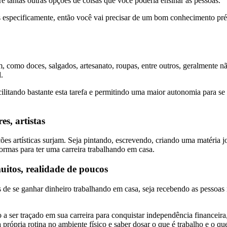
tre tantas outras opções de coisas que você poderia ensinar as pessoas.
sas especificamente, então você vai precisar de um bom conhecimento p
em, como doces, salgados, artesanato, roupas, entre outros, geralmente n
.
ilitando bastante esta tarefa e permitindo uma maior autonomia para s
es, artistas
s artísticas surjam. Seja pintando, escrevendo, criando uma matéria jo
rmas para ter uma carreira trabalhando em casa.
itos, realidade de poucos
de se ganhar dinheiro trabalhando em casa, seja recebendo as pessoas ne
 a ser traçado em sua carreira para conquistar independência financeira
 própria rotina no ambiente físico e saber dosar o que é trabalho e o q