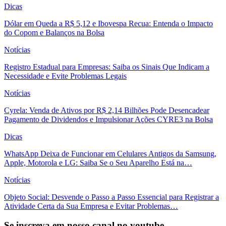
Dicas
Dólar em Queda a R$ 5,12 e Ibovespa Recua: Entenda o Impacto
do Copom e Balanços na Bolsa
Notícias
Registro Estadual para Empresas: Saiba os Sinais Que Indicam a
Necessidade e Evite Problemas Legais
Notícias
Cyrela: Venda de Ativos por R$ 2,14 Bilhões Pode Desencadear
Pagamento de Dividendos e Impulsionar Ações CYRE3 na Bolsa
Dicas
WhatsApp Deixa de Funcionar em Celulares Antigos da Samsung,
Apple, Motorola e LG: Saiba Se o Seu Aparelho Está na…
Notícias
Objeto Social: Desvende o Passo a Passo Essencial para Registrar a
Atividade Certa da Sua Empresa e Evitar Problemas…
Se inscreva em nosso canal no youtube