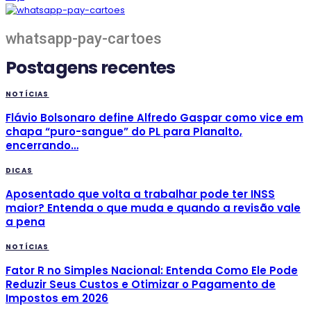
whatsapp-pay-cartoes
Postagens recentes
NOTÍCIAS
Flávio Bolsonaro define Alfredo Gaspar como vice em
chapa “puro-sangue” do PL para Planalto,
encerrando…
DICAS
Aposentado que volta a trabalhar pode ter INSS
maior? Entenda o que muda e quando a revisão vale
a pena
NOTÍCIAS
Fator R no Simples Nacional: Entenda Como Ele Pode
Reduzir Seus Custos e Otimizar o Pagamento de
Impostos em 2026