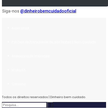
Siga-nos
@dinheirobemcuidadooficial
Aviso Legal
Política de Privacidade do site Dinheiro Bem Cuidado
Assessoria de Imprensa
Mídia Kit
Contato
Todos os direitos reservados | Dinheiro bem cuidado.