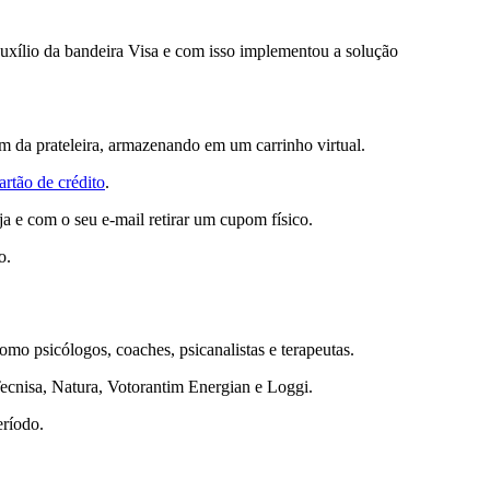
auxílio da bandeira Visa e com isso implementou a solução
am da prateleira, armazenando em um carrinho virtual.
artão de crédito
.
ja e com o seu e-mail retirar um cupom físico.
o.
mo psicólogos, coaches, psicanalistas e terapeutas.
Tecnisa, Natura, Votorantim Energian e Loggi.
eríodo.