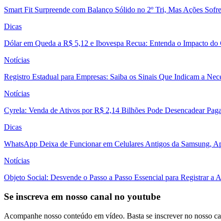
Smart Fit Surpreende com Balanço Sólido no 2º Tri, Mas Ações Sofr
Dicas
Dólar em Queda a R$ 5,12 e Ibovespa Recua: Entenda o Impacto do
Notícias
Registro Estadual para Empresas: Saiba os Sinais Que Indicam a Nec
Notícias
Cyrela: Venda de Ativos por R$ 2,14 Bilhões Pode Desencadear Pa
Dicas
WhatsApp Deixa de Funcionar em Celulares Antigos da Samsung, Ap
Notícias
Objeto Social: Desvende o Passo a Passo Essencial para Registrar a
Se inscreva em nosso canal no youtube
Acompanhe nosso conteúdo em vídeo. Basta se inscrever no nosso ca